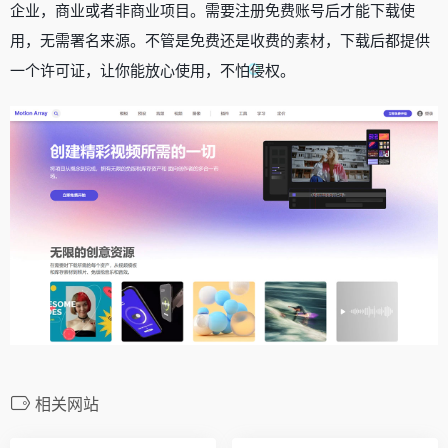
企业，商业或者非商业项目。需要注册免费账号后才能下载使
用，无需署名来源。不管是免费还是收费的素材，下载后都提供
一个许可证，让你能放心使用，不怕侵权。
相关网站