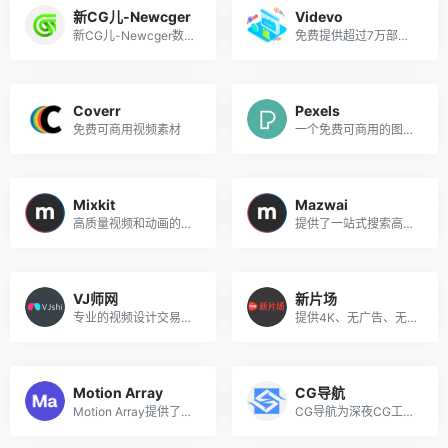
新CG儿-Newcger
Videvo
新CG儿-Newcger数字视觉分享平台，致力于为广大影视后期设计师打造相互交流、分享作品与经验的互动平台，海量视频模板一键免费下载。
免费提供超过7万部高清4K和HD无水印视频下载
Coverr
Pexels
免费可商用视频素材
一个免费可商用的图片和无水印视频下载的大型素材网站
Mixkit
Mazwai
高质量视频和动画的无水印视频画廊,Mixkit 是一个国外免费素材网站，提供大量的高画质影片，无论商业或非商业用途皆可自由使用。
提供了一站式搜索高质量无水印视频素材下载的服务，而且视频会标注是否可商用。不仅可以在线上预览，无须注册就能够直接下载。
VJ师网
新片场
专业的视频设计交易平台，视频素材、AE模板交易下载网
提供4K、无广告、无水印视频观看，专业的视频艺术学习教程，正版视觉素材交易
Motion Array
CG导航
Motion Array提供了大量优质的AE、PR、DaVinci、FCPX的模板、预设、音频、视频、照片、PR插件、工具和教程等资源。是一个提供视频制作需要的免费可商用下载网站。
CG导航为深夜CG工作室推出的CG行业版，cg领域从业人员提供便捷的上网服务。