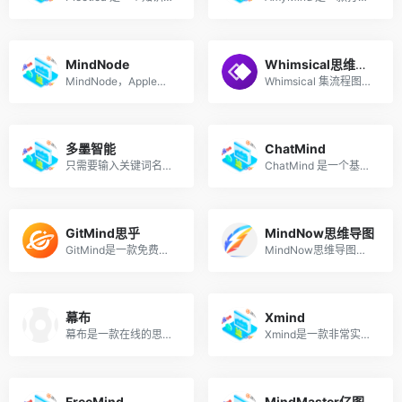
MindNode
Whimsical思维导图
MindNode，Apple生态下的著名的思维导图软件
Whimsical 集流程图、思维导图、线框图于一身的在线绘图工具。
多墨智能
ChatMind
只需要输入关键词名称，多墨智能AI一键快速创建各种类型的文档、思维导图是流程图。
ChatMind 是一个基于在线聊天机器人的思维导图生成工具，可以像操作 ChatGPT 一样，只需要输入问题或需求，即会自动获取答案并生成思维导图，比如读书笔记、市场方案、旅行计划等。
GitMind思乎
MindNow思维导图
GitMind是一款免费在线流程图和思维导图软件，是适用于学习、工作和生活的效率工具。
MindNow思维导图是一款简单易用高效的思维导图软件，适用于头脑风暴、思维整理、学习笔记和会议记录等多种场景使用。
幕布
Xmind
幕布是一款在线的思维概要整理工具，将思维以树形结构方式快速整理，书写成文。其记录过程简单。其可以将思维落地，
Xmind是一款非常实用的商业思维导图软件，应用全球最先进的Eclipse RCP 软件架构，全力打造易用、高效的可视化思维软件。致力于使用先进的软件技术帮助用户真正意义上提高生产率。
FreeMind
MindMaster亿图脑图