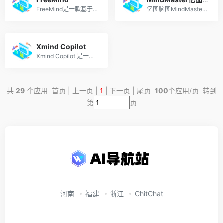
FreeMind是一款基于java的免费的脑图(mind mapping)制作与管理软件。 支持的平台：Windows、Linux和Mac多种操作系统。
亿图脑图MindMaster，专业思维导图软件，A股上市公司万兴科技旗下产品。
Xmind Copilot
Xmind Copilot 是一款结合了 Xmind 思维导图和 GPT 技术的智能化产品。可以帮助用户更高效地整理思路、调整内容结构，并结合 GPT 技术实现自动化生成文章。
共
29
个应用 首页 | 上一页 |
1
| 下一页 | 尾页
100
个应用/页 转到
第
页
河南
福建
浙江
ChitChat