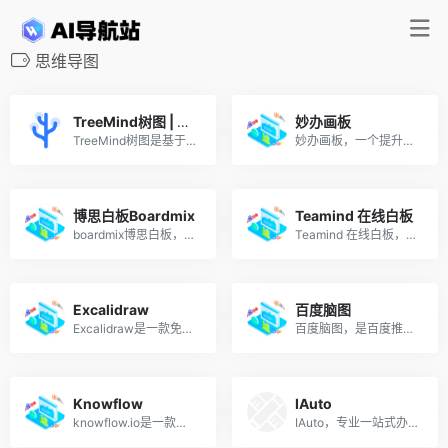
思维导图
TreeMind树图 | 思维导图
妙办画板
TreeMind树图是基于AI人工智能的在线思维导图工具。提供海量知识导图、素材资源，支持一键AI生成导图；分屏浏览，边看资料边做导图。
妙办画板，一个提升您与团队效率的在线实时协作空间，集AI创作、思维导图、分析模型、头脑风暴多种创意表达能力于一体。
博思白板Boardmix
Teamind 在线白板
boardmix博思白板，集AIGC，一键PPT，思维导图，笔记文档多种创意表达能力于一体，将团队工作效率提升到新的层次。
Teamind 在线白板，一款简约、强大、支持多人协作的在线白板，无需下载即可使用，被广泛用于头脑风暴、复盘、协同创作、问题讨论、企业内外训、敏捷开发等一系列场景。
Excalidraw
百度脑图
Excalidraw是一款免费的在线白板和手绘风格的绘图工具。
百度脑图，是百度推出的在线思维导图工具，一款便捷的脑图编辑工具，在线、云同步、完全免费。
Knowflow
IAuto
knowflow.io是一款来自俄罗斯的思维导图工具，中文译名为“知识流”，强调运用知识卡片来制作思维导图。
IAuto，专业一站式办公绘图利器，是您职场的好帮手！