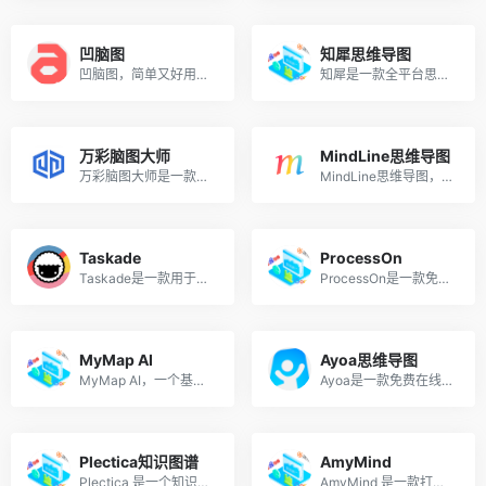
凹脑图
知犀思维导图
凹脑图，简单又好用的在线思维导图，无需下载，用完即走。
知犀是一款全平台思维导图和思维图示软件，轻颜易用，可多人协作理思路/记灵感/做规划/写笔记，多端云同步，节点无限制。
万彩脑图大师
MindLine思维导图
万彩脑图大师是一款可自由缩放的免费 3D 思维导图制作软件。
MindLine思维导图，快速高效制作思维导图工具。
Taskade
ProcessOn
Taskade是一款用于与团队成员或员工合作创建任务、笔记和文件清单的软件。
ProcessOn是一款免费的专业强大在线流程图思维导图作图工具，支持多人实时在线协作，可用于原型图、UML、BPMN、网络拓扑图等多种图形绘制。
MyMap AI
Ayoa思维导图
MyMap AI，一个基于 AI 的视觉思维助手。
Ayoa是一款免费在线作图平台，提供强大且易于使用的思维导图工具。它支持创作思维导图、速度图、自然图、径向图等，并能够实现实时协作和公共分享。
Plectica知识图谱
AmyMind
Plectica 是一个知识图谱工具，用来以图谱形式整理知识。
AmyMind 是一款打开即用的AI思维导图和画板在线工具，交互体验好，更新及时，简单好用。