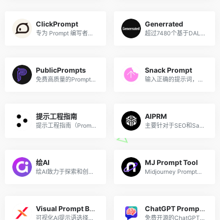
ClickPrompt
Generrated
专为 Prompt 编写者设计的工具
超过7480个基于DALL·E 2的图片生成指令语句
PublicPrompts
Snack Prompt
免费高质量的Prompts集合
输入正确的提示词，可以让ChatGPT生成更好的结果，使用Snack Prompt可以帮助你解锁人工智能的潜力，优化你的ChatGPT体验。在Snack Prompt社区，用户可以访问每天新鲜出炉的大量热门提示词库：
提示工程指南
AIPRM
提示工程指南（Prompt Engineering Guide）是由 DAIR.AI 发起的项目，旨在帮助研发和行业内相关人员了解提示工程。以传播 AI 技术和研究成果为目标，DAIR.AI 的愿景是赋能新一代 AI 领域的创新者。该项目在GitHub上已超过3万个人标星，包含了与 LLM 提示工程相关的所有最新论文、学习指南、讲座、参考资料和工具。
主要针对于SEO和SaaS文案写作的ChatGPT Prompts浏览器扩展
绘AI
MJ Prompt Tool
绘AI致力于探索和创造一种全新的AI提示词创作成果展示和赚取收益的方式，以AI画师上传的优秀AI绘画提示词作为核心内容，为全国AI画师用户搭建共享共赢的提示词分享交流平台，让热爱AI绘画的画师们聚集在一起，创造更多的价值。
Midjourney Prompt帮助工具
Visual Prompt Builder
ChatGPT Prompt Genius
可视化AI提示语选择和搭建
免费开源的ChatGPT Prompt浏览器扩展