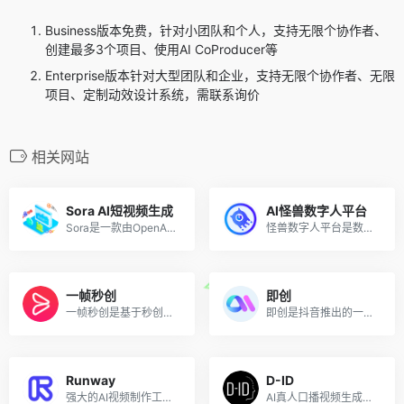
Business版本免费，针对小团队和个人，支持无限个协作者、
创建最多3个项目、使用AI CoProducer等
Enterprise版本针对大型团队和企业，支持无限个协作者、无限
项目、定制动效设计系统，需联系询价
相关网站
Sora Al短视频生成
AI怪兽数字人平台
Sora是一款由OpenAI公司出品的AI人工智能视频生成软件，用户输入语言指令即可自动生成各种风格的视频画面。支持文字生成视频和图片生成视频。Sora可以快速制作最长一分钟、准确反映用户提示、可一镜到底的视频
怪兽数字人平台是数字人集合式SAAS服务平台，支持共享/定制/克隆数字人形象；共享/定制/克隆声音；短视频一键创作及发布；直播场景一键搭建等服务。怪兽数字人可用于短视频创作、3D数字人直播和全息舱，直播和展示带来新颖的虚拟形象和沉浸体验。
一帧秒创
即创
一帧秒创是基于秒创AIGC引擎的智能AI内容生成平台，为创作者和机构提供AI生成服务，包括文字续写、文字转语音、文生图、图文转视频等创作服务，一帧秒创通过对文案、素材、AI语音、字幕等进行智能分析，快速成片，零门槛创作视频
即创是抖音推出的一站式电商智能创作平台，提供AI视频创作、图文创作和直播创作三大功能，全方面满足短视频和抖音电商从业者的创作需求，节省短视频直播的成本和时间。
Runway
D-ID
强大的AI视频制作工具，绿幕抠像、视频合成等
AI真人口播视频生成工具