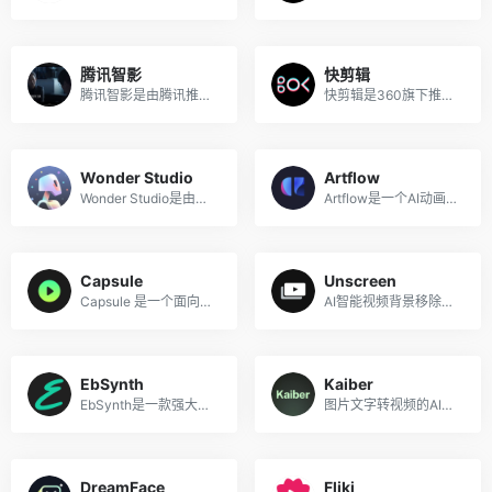
腾讯智影
快剪辑
腾讯智影是由腾讯推出的一款AI智能创作工具，融合了AI数字人、AI文字配音TTS、文章转视频等多项AIGC能力。
快剪辑是360旗下推出的支持在线视频剪辑的软件，拥有强大的云端剪辑能力，提供了多种AI工具，帮助创作者更加高效快捷地剪辑视频，满足不同行业用户的使用需求，适用于电商营销、内容营销、短视频创作等场景，为有视频剪辑需求的中小机构或个人提供从端到端的一站式视频创作服务。
Wonder Studio
Artflow
Wonder Studio是由初创公司Wonder Dynamics推出的一款AI工具，无需复杂的 3D 软件，无需昂贵的制作硬件，便可以自动为 CG 角色制作动画、打光并将其合成到真人场景中。
Artflow是一个AI动画创建工具，可以帮助你毫不费力地将创意转化为动画故事，让创意源源不断。Artflow允许你使用人工智能生成的素材，用原创角色创建自己独特的动画故事。
Capsule
Unscreen
Capsule 是一个面向企业团队的人工智能视频编辑器，旨在通过将简单直观的操作界面与自动执行编辑任务的AI相结合，帮助内容和营销团队以高效的速度和轻松地创建视频。
AI智能视频背景移除工具
EbSynth
Kaiber
EbSynth是一款强大的AI视频工具，可以帮助用户将现实场景的视频转化为丰富多彩的油画风格动画视频，目前该工具在免费Beta测试中，支持Windows和Mac平台。
图片文字转视频的AI引擎
DreamFace
Fliki