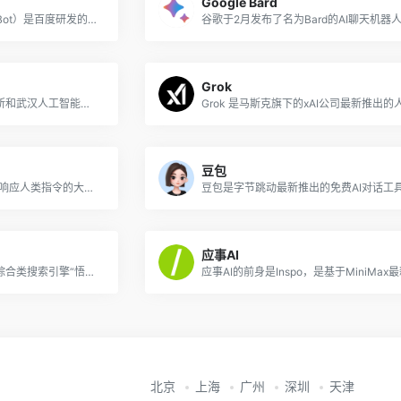
Google Bard
文心一言（英文名：ERNIE Bot）是百度研发的知识增强大语言模型，能够与人对话互动，回答问题，协助创作，高效便捷地帮助人们获取信息、知识和灵感。文心一言基于飞桨深度学习平台和文心知识增强大模型，持续从海量数据和大规模知识中融合学习，具备知识增强、检索增强和对话增强的技术特色。
Grok
紫东太初是由中科院自动化所和武汉人工智能研究院联合推出的一个全模态大模型，它是在千亿参数多模态大模型“紫东太初1.0”基础上升级打造的2.0版本。紫东太初大模型支持多轮问答、文本创作、图像生成、3D理解、信号分析等全面问答任务，具有强大的认知、理解、创作能力，能够带来全新的互动体验。
豆包
阿里巴巴推出的类ChatGPT响应人类指令的大模型，已免费开放
应事AI
小悟空原是字节跳动推出的综合类搜索引擎“悟空搜索”，现已更名并转型为 AI 对话助手和个人助理。通过与小悟空对话，可以看出其内核是与字节此前推出的 豆包 AI聊天机器人同款，但相比豆包提供了更多开箱即用的预设工具，支持智能对话和多种内容创作功能。
北京
上海
广州
深圳
天津