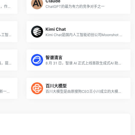
Claude
谷歌于2月发布了名为Bard的AI聊天机器人，作为ChatGPT的对手，旨在模拟与人类的对话，并结合使用自然语言处理和机器学习来对你可能提出的问题提供真实而有用的回答。
ChatGPT的最为有力的竞争对手之一
Kimi Chat
Grok 是马斯克旗下的xAI公司最新推出的人工智能助手，一个与 ChatGPT 类似的聊天机器人，关键的区别之处在于 Grok 可以实时访问 ??（原Twitter）数据，可以为用户提供最新且独特的信息。
Kimi Chat是国内人工智能初创公司Moonshot AI（月之暗面）推出的智能对话助手，支持输入长达20万汉字的上下文。Kimi Chat擅长中文和英文的对话，可以帮助用户解决各类生活和工作中的问题、提供实用的信息和参考建议。
智谱清言
豆包是字节跳动最新推出的免费AI对话工具，提供网页端、iOS和Android端应用程序，可使用手机号和抖音账号登录。据悉，豆包 APP 也就是此前字节内部代号为“Grace”的 AI 对话项目，用户可访问官网免费注册体验。目前测试期的豆包还存在局限，生成的内容也可能不准确。
8 月 31 日，智谱 AI 正式上线首款生成式AI 助手?——?「智谱清言」。该助手基于智谱 AI 自主研发的中英双语对话模型 ChatGLM2，经过万亿字符的文本与代码预训练，并采用有监督微调技术，以通用对话的形式为用户提供智能化服务。
百川大模型
应事AI的前身是Inspo，是基于MiniMax最新一代中文大语言模型的AI聊天机器人，已通过备案并向社会开放。应事是您值得信赖的AI智能助理，可帮助高效写作、激发灵感、获取知识、做出决策。
百川大模型是由原搜狗CEO王小川成立的大模型公司百川智能创造的大语言模型，可以和人类进行自然交流、解答问题、协助创作，帮助大众轻松、普惠的获得世界知识和专业服务。目前，百川大模型已获批向全社会开放服务，用户可访问其官网体验其在线AI对话功能。