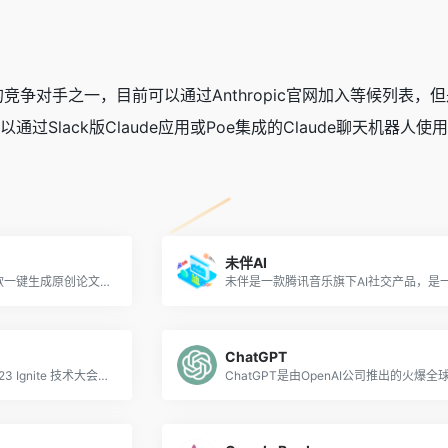
为有力的竞争对手之一，目前可以通过Anthropic官网加入等候
通过Slack版Claude应用或Poe集成的Claude聊天机器人使用C
未伴AI
智学AI论文助手：智学AI是款一键生成原创论文的一站式论文服务网站。致力于解决论文写作过程中的各种问题。
ChatGPT
网页版 Copilot 是微软在 2023 Ignite 技术大会上最新推出的在线使用 Microsoft Copilot 助手和聊天机器人的版本，不再只限定在微软的Skype、Bing或其他软件应用中才能体验，以便于电脑桌面端用户直接在浏览器中体验 Copilot 的 AI 聊天服务。