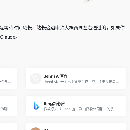
列表，但是等待时间较长，站长这边申请大概两周左右通过的，如果你
laude。
Jenni AI写作
未伴是一款腾讯音乐旗下AI社交产品，是一个集 AI陪聊、AI伴侣写真等多个功能于一体的 AI 聊天产品
Jenni AI，一个人工智能写作工具，主要功能是论文写作。
Bing新必应
ChatGPT是由OpenAI公司推出的火爆全球的聊天对话机器人，该AI聊天对话工具建立在OpenAI开发的GPT-4语言模型上，它可以执行各种自然语言处理（NPL）任务，如总结、分类、提问和回答，以及类似人类反应的错误纠正。
微软必应（Bing）是一款由微软公司推出的搜索引擎应用，能够为用户提供快速、准确的搜索体验。New Bing（新必应）采用 Open AI 的 GPT-4 大语言模型技术驱动，为用户提供对话生成式的全新搜索体验。与旧版必应相比，新版必应更加智能化和人性化，采用了先进的自然语言处理和机器学习技术，能够更好地理解用户的搜索意图和需求，并返回更加方便、准确、相关的结果。