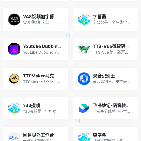
VAS视频加字幕
字幕酱
VAS视频加字幕，一键生成视频字幕，使用AI提取音频对话内容后翻译、生成字幕文件。
字幕酱是一个在线字幕生成工具，利用 AI 深度学习技术，提供自动字幕生成、字幕翻译、字幕格式转换等功能。
Youtube Dubbing|Youtube中文配音
TTS-Vue微软语音合成工具
Youtube Dubbing|Youtube中文配音对youtube的视频做自动翻译，并用中文的声音进行播放，内置了大量提前优化好的视频字幕，使用简单。
TTS-Vue 是一款开源免费的微软语音合成工具，使用 Electron + Vue + ElementPlus + Vite 构建。
TTSMaker马克配音
录音识别王
TTSMaker马克配音是一个在线的文本转语音平台和AI配音神器，可以通过AI人工智能算法轻松将文本转换成音频，还支持调节音量、语速、停顿时间。
录音识别王，支持录音实时转文字、视频转文字、智能配音及图片转文字等功能，高效精准的录音识别技术，智能提取音频中的文字，支持TXT、WORD等格式导出，适用于各种录音制作场景。
?33搜帧
飞书妙记-语音转文字
?33搜帧是一个可以通过文本描述来搜索视频画面的工具
一款字节跳动（抖音的母公司）推出的 “语音自动转文字” 的效率神器。
网易见外工作台
突字幕
一款转写翻译平台。它有视频翻译、视频转文字、字幕转写、视频转写等多种功能。
几分钟内得到字幕-极速识别文字和画面提取字幕